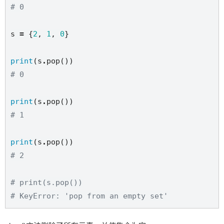
# 0
s 
=
 {
2
, 
1
, 
0
}

print
(s
.
# 0
print
(s
.
# 1
print
(s
.
# 2
# print(s.pop())
# KeyError: 'pop from an empty set'