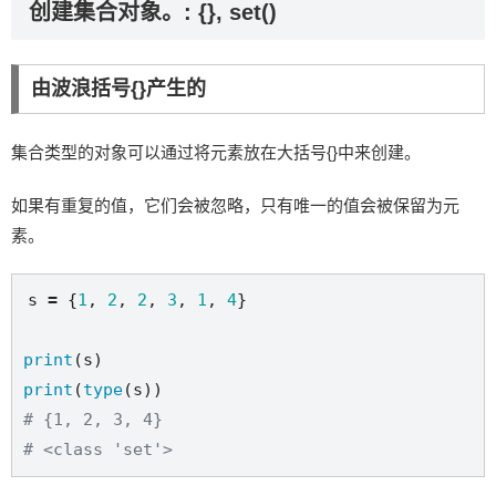
创建集合对象。: {}, set()
由波浪括号{}产生的
集合类型的对象可以通过将元素放在大括号{}中来创建。
如果有重复的值，它们会被忽略，只有唯一的值会被保留为元
素。
s 
=
 {
1
, 
2
, 
2
, 
3
, 
1
, 
4
}

print
print
(
type
# {1, 2, 3, 4}
# <class 'set'>