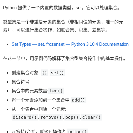
Python 提供了一个内置的数据类型，set，它可以处理集合。
类型集是一个非重复元素的集合（非相同值的元素，唯一的元
素），可以进行集合操作，如联合集、积集、差集等。
Set Types — set, frozenset — Python 3.10.4 Documentation
在这一节中，用示例代码解释了集合型集合操作中的基本操作。
创建集合对象
:
{}
,
set()
集合符号
集合中的元素数量
:
len()
将一个元素添加到一个集合中
:
add()
从一个集合中删除一个元素
:
discard()
,
remove()
,
pop()
,
clear()
瓦塞特(合并，联盟)
:
|操作者
,
union()