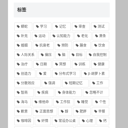
标签
蟒蛇
学习
记忆
审查
测试
补充
运动
认知能力
老化
萧条
婚姻
抗衰老
预防
膳食
饮食
人际关系
偏压
脑
目标
自我控制
治疗
日期
冥想
训练
健康
创造力
爱
分布式学习
β-胡萝卜素
分散效应
强调
短期记忆
工作
智商
疾病
身体能力
忽略不计
海马
维他命
工作狂
睡觉
个性
歉意
正面思想
醇
肥胖
早餐
咖啡因
奸情
常设办公桌
心理
钙