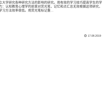
立大学研究各种研究方法的影响的研究。用有效的学习技巧提高学生的学
力：认知教育心理学的前景对荧光笔，记忆和点汇总无效根据这项研究，
学习方法效率很低。用荧光笔标记重...
17.08.2019