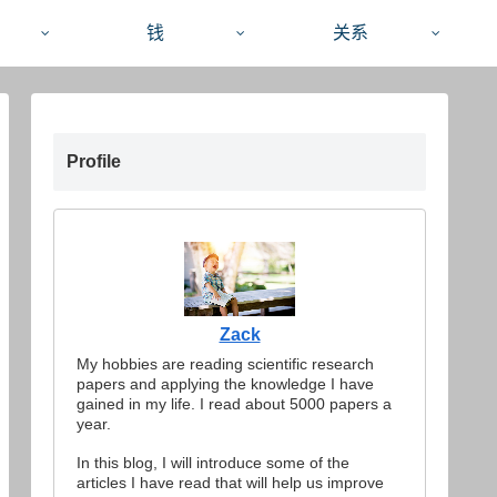
钱
关系
Profile
Zack
My hobbies are reading scientific research
papers and applying the knowledge I have
gained in my life. I read about 5000 papers a
year.
In this blog, I will introduce some of the
articles I have read that will help us improve