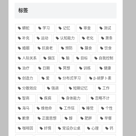
标签
蟒蛇
学习
记忆
审查
测试
补充
运动
认知能力
老化
萧条
婚姻
抗衰老
预防
膳食
饮食
人际关系
偏压
脑
目标
自我控制
治疗
日期
冥想
训练
健康
创造力
爱
分布式学习
β-胡萝卜素
分散效应
强调
短期记忆
工作
智商
疾病
身体能力
忽略不计
海马
维他命
工作狂
睡觉
个性
歉意
正面思想
醇
肥胖
早餐
咖啡因
奸情
常设办公桌
心理
钙