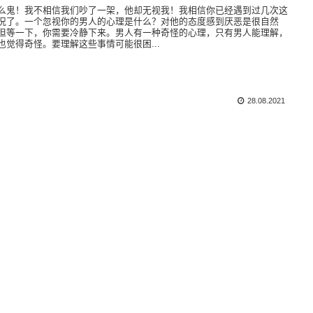
么鬼！我不相信我们吵了一架，他却无视我！我相信你已经遇到过几次这
况了。一个忽视你的男人的心理是什么？对他的态度感到厌恶是很自然
但等一下，你需要冷静下来。男人有一种奇怪的心理，只有男人能理解，
也觉得奇怪。要理解这些事情可能很困...
28.08.2021