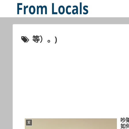
等）。)
吵
爱
如