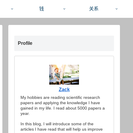
钱
关系
Profile
Zack
My hobbies are reading scientific research
papers and applying the knowledge I have
gained in my life. I read about 5000 papers a
year.
In this blog, I will introduce some of the
articles I have read that will help us improve