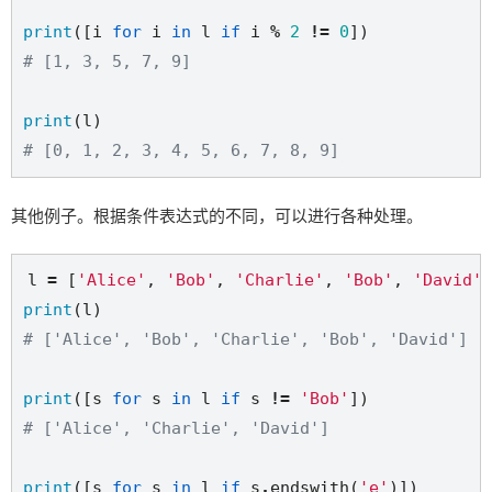
print
([i 
for
 i 
in
 l 
if
 i 
%
2
!=
0
# [1, 3, 5, 7, 9]
print
# [0, 1, 2, 3, 4, 5, 6, 7, 8, 9]
其他例子。根据条件表达式的不同，可以进行各种处理。
l 
=
 [
'Alice'
, 
'Bob'
, 
'Charlie'
, 
'Bob'
, 
'David'
print
# ['Alice', 'Bob', 'Charlie', 'Bob', 'David']
print
([s 
for
 s 
in
 l 
if
 s 
!=
'Bob'
# ['Alice', 'Charlie', 'David']
print
([s 
for
 s 
in
 l 
if
 s
.
endswith(
'e'