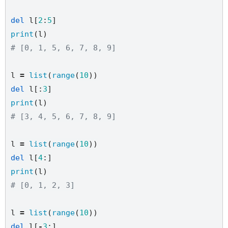
del
 l[
2
:
5
print
# [0, 1, 5, 6, 7, 8, 9]
l 
=
list
(
range
(
10
del
 l[:
3
print
# [3, 4, 5, 6, 7, 8, 9]
l 
=
list
(
range
(
10
del
 l[
4
print
# [0, 1, 2, 3]
l 
=
list
(
range
(
10
del
 l[
-
3